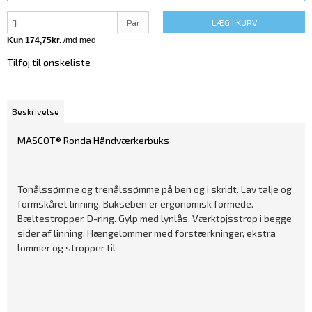
Par
LÆG I KURV
Tilføj til ønskeliste
Beskrivelse
MASCOT® Ronda Håndværkerbuks
Tonålssømme og trenålssømme på ben og i skridt. Lav talje og
formskåret linning. Bukseben er ergonomisk formede.
Bæltestropper. D-ring. Gylp med lynlås. Værktøjsstrop i begge
sider af linning. Hængelommer med forstærkninger, ekstra
lommer og stropper til