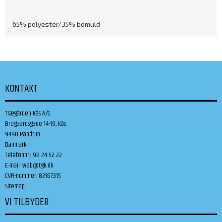
65% polyester/35% bomuld
KONTAKT
Trægården Kås A/S
Brogaardsgade 14-19, Kås
9490 Pandrup
Danmark
Telefonnr.
:
98 24 52 22
E-mail
:
web@tgk.dk
CVR-nummer
:
82167315
Sitemap
VI TILBYDER