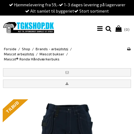
Hjemmelevering fra 59,-
1-3 dages levering på lagervarer
Alt samlet til byggeriet
Stort sortiment
(0)
Forside
/
Shop
/
Brands - arbejdstøj
/
Mascot arbejdstøj
/
Mascot bukser
/
Mascot® Ronda Håndværkerbuks
TILBUD