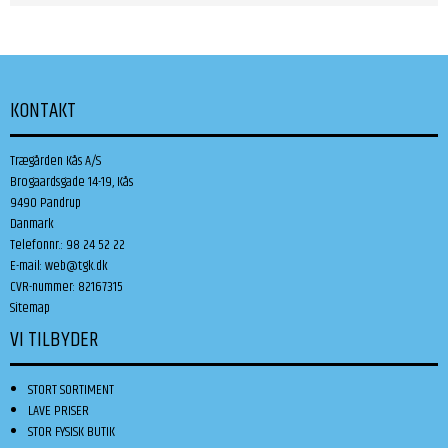
KONTAKT
Trægården Kås A/S
Brogaardsgade 14-19, Kås
9490 Pandrup
Danmark
Telefonnr.
:
98 24 52 22
E-mail
:
web@tgk.dk
CVR-nummer
:
82167315
Sitemap
VI TILBYDER
STORT SORTIMENT
LAVE PRISER
STOR FYSISK BUTIK