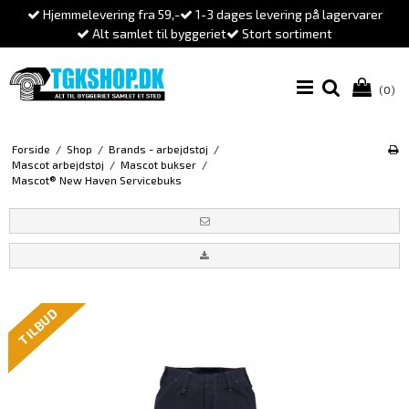
Hjemmelevering fra 59,-
1-3 dages levering på lagervarer
Alt samlet til byggeriet
Stort sortiment
(0)
Forside
/
Shop
/
Brands - arbejdstøj
/
Mascot arbejdstøj
/
Mascot bukser
/
Mascot® New Haven Servicebuks
TILBUD