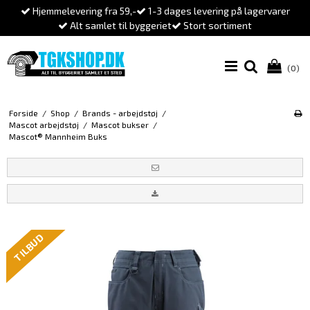
Hjemmelevering fra 59,-
1-3 dages levering på lagervarer
Alt samlet til byggeriet
Stort sortiment
(0)
Forside
/
Shop
/
Brands - arbejdstøj
/
Mascot arbejdstøj
/
Mascot bukser
/
Mascot® Mannheim Buks
TILBUD