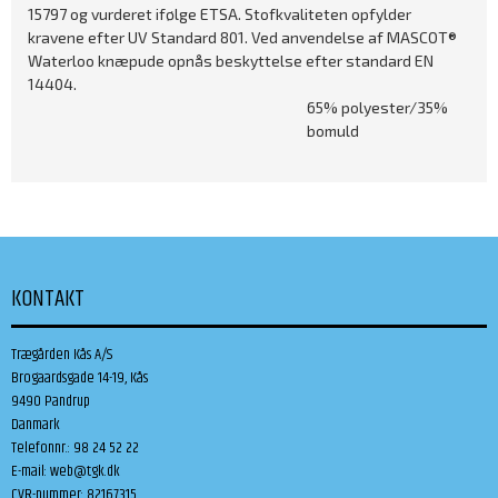
15797 og vurderet ifølge ETSA. Stofkvaliteten opfylder
kravene efter UV Standard 801. Ved anvendelse af MASCOT®
Waterloo knæpude opnås beskyttelse efter standard EN
14404.
65% polyester/35%
bomuld
KONTAKT
Trægården Kås A/S
Brogaardsgade 14-19, Kås
9490 Pandrup
Danmark
Telefonnr.
:
98 24 52 22
E-mail
:
web@tgk.dk
CVR-nummer
:
82167315