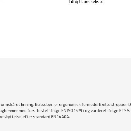
Tilføj til ønskeliste
 formskåret linning. Bukseben er ergonomisk formede. Bæltestropper. D-
glommer med fors Testet ifølge EN ISO 15797 og vurderet ifølge ETSA. 
skyttelse efter standard EN 14404.