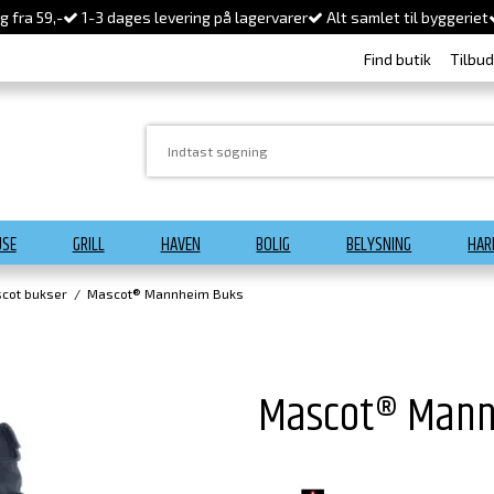
 fra 59,-
1-3 dages levering på lagervarer
Alt samlet til byggeriet
Find butik
Tilbu
USE
GRILL
HAVEN
BOLIG
BELYSNING
HAR
cot bukser
/
Mascot® Mannheim Buks
Mascot® Mann