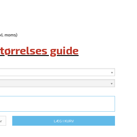
nkl. moms)
størrelses guide
ar
LÆG I KURV