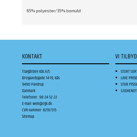
65% polyester/35% bomuld
KONTAKT
VI TILBY
Trægården Kås A/S
STORT SOR
Brogaardsgade 14-19, Kås
LAVE PRIS
9490 Pandrup
STOR FYSIS
Danmark
GODKENDT 
Telefonnr.
:
98 24 52 22
E-mail
:
web@tgk.dk
CVR-nummer
:
82167315
Sitemap