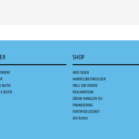
DER
SHOP
TIMENT
INFO SIDER
ER
HANDELSBETINGELSER
K BUTIK
FØLG DIN ORDRE
E-BUTIK
REKLAMATION
SÅDAN HANDLER DU
FINANSIERING
FORTRYDELSESRET
Din konto