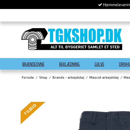
Hjemmelevering
BRÆNDEOVNE
BEKLÆDNING
GULVE
DRIVH
Forside
/
Shop
/
Brands - arbejdstøj
/
Mascot arbejdstøj
/
Mas
TILBUD