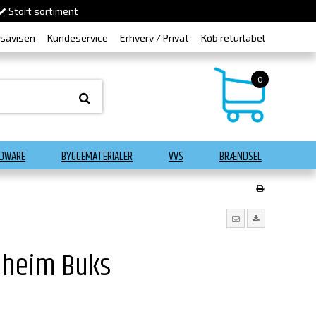
Stort sortiment
dsavisen
Kundeservice
Erhverv / Privat
Køb returlabel
0
DWARE
BYGGEMATERIALER
VVS
BRÆNDSEL
heim Buks