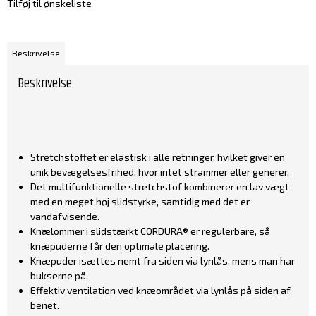
Tilføj til ønskeliste
Beskrivelse
Beskrivelse
Stretchstoffet er elastisk i alle retninger, hvilket giver en
unik bevægelsesfrihed, hvor intet strammer eller generer.
Det multifunktionelle stretchstof kombinerer en lav vægt
med en meget høj slidstyrke, samtidig med det er
vandafvisende.
Knælommer i slidstærkt CORDURA® er regulerbare, så
knæpuderne får den optimale placering.
Knæpuder isættes nemt fra siden via lynlås, mens man har
bukserne på.
Effektiv ventilation ved knæområdet via lynlås på siden af
benet.