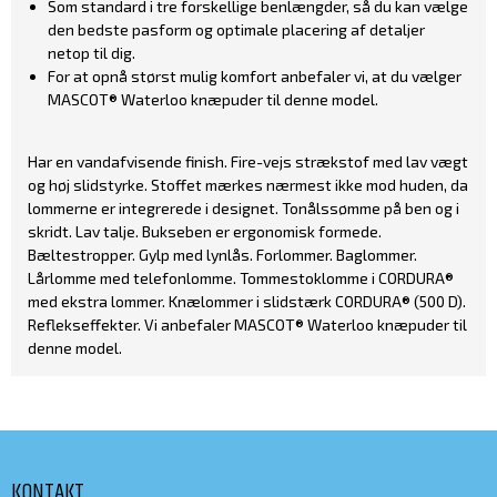
Som standard i tre forskellige benlængder, så du kan vælge
den bedste pasform og optimale placering af detaljer
netop til dig.
For at opnå størst mulig komfort anbefaler vi, at du vælger
MASCOT® Waterloo knæpuder til denne model.
Har en vandafvisende finish. Fire-vejs strækstof med lav vægt
og høj slidstyrke. Stoffet mærkes nærmest ikke mod huden, da
lommerne er integrerede i designet. Tonålssømme på ben og i
skridt. Lav talje. Bukseben er ergonomisk formede.
Bæltestropper. Gylp med lynlås. Forlommer. Baglommer.
Lårlomme med telefonlomme. Tommestoklomme i CORDURA®
med ekstra lommer. Knælommer i slidstærk CORDURA® (500 D).
Reflekseffekter. Vi anbefaler MASCOT® Waterloo knæpuder til
denne model.
KONTAKT