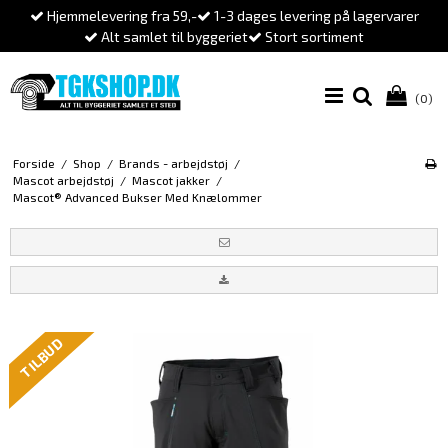
Hjemmelevering fra 59,-
1-3 dages levering på lagervarer
Alt samlet til byggeriet
Stort sortiment
(0)
Forside
/
Shop
/
Brands - arbejdstøj
/
Mascot arbejdstøj
/
Mascot jakker
/
Mascot® Advanced Bukser Med Knælommer
TILBUD