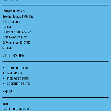
Trægården Kås A/S
Brogaardsgade 14-19, Kås
9490 Pandrup
Danmark
Telefonnr.
:
98 24 52 22
E-mail
:
web@tgk.dk
CVR-nummer
:
82167315
Sitemap
VI TILBYDER
STORT SORTIMENT
LAVE PRISER
STOR FYSISK BUTIK
GODKENDT E-BUTIK
SHOP
INFO SIDER
HANDELSBETINGELSER