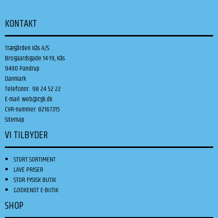
KONTAKT
Trægården Kås A/S
Brogaardsgade 14-19, Kås
9490 Pandrup
Danmark
Telefonnr.
:
98 24 52 22
E-mail
:
web@tgk.dk
CVR-nummer
:
82167315
Sitemap
VI TILBYDER
STORT SORTIMENT
LAVE PRISER
STOR FYSISK BUTIK
GODKENDT E-BUTIK
SHOP