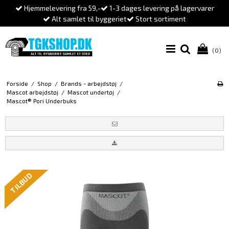
Hjemmelevering fra 59,-
1-3 dages levering på lagervarer
Alt samlet til byggeriet
Stort sortiment
(0)
Forside
/
Shop
/
Brands - arbejdstøj
/
Mascot arbejdstøj
/
Mascot undertøj
/
Mascot® Pori Underbuks
TILBUD