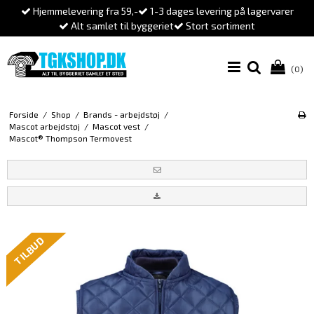
Hjemmelevering fra 59,-
1-3 dages levering på lagervarer
Alt samlet til byggeriet
Stort sortiment
(0)
Forside
/
Shop
/
Brands - arbejdstøj
/
Mascot arbejdstøj
/
Mascot vest
/
Mascot® Thompson Termovest
TILBUD