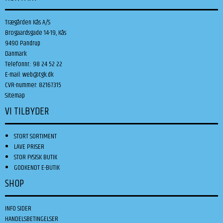
Trægården Kås A/S
Brogaardsgade 14-19, Kås
9490 Pandrup
Danmark
Telefonnr.
:
98 24 52 22
E-mail
:
web@tgk.dk
CVR-nummer
:
82167315
Sitemap
VI TILBYDER
STORT SORTIMENT
LAVE PRISER
STOR FYSISK BUTIK
GODKENDT E-BUTIK
SHOP
INFO SIDER
HANDELSBETINGELSER