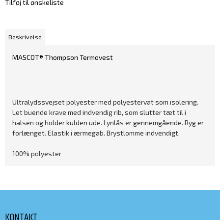
Tilføj til ønskeliste
Beskrivelse
MASCOT® Thompson Termovest
Ultralydssvejset polyester med polyestervat som isolering.
Let buende krave med indvendig rib, som slutter tæt til i
halsen og holder kulden ude. Lynlås er gennemgående. Ryg er
forlænget. Elastik i ærmegab. Brystlomme indvendigt.
100% polyester
KONTAKT