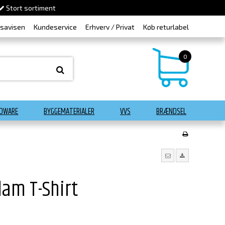
Stort sortiment
dsavisen
Kundeservice
Erhverv / Privat
Køb returlabel
0
DWARE
BYGGEMATERIALER
VVS
BRÆNDSEL
am T-Shirt