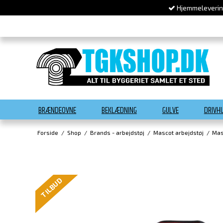
Hjemmelevering
BRÆNDEOVNE
BEKLÆDNING
GULVE
DRIVH
Forside
/
Shop
/
Brands - arbejdstøj
/
Mascot arbejdstøj
/
Mas
TILBUD