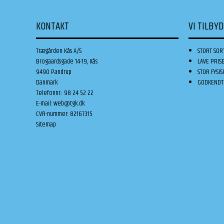
KONTAKT
VI TILBY
Trægården Kås A/S
STORT SOR
Brogaardsgade 14-19, Kås
LAVE PRIS
9490 Pandrup
STOR FYSIS
Danmark
GODKENDT 
Telefonnr.
:
98 24 52 22
E-mail
:
web@tgk.dk
CVR-nummer
:
82167315
Sitemap