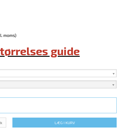
kl. moms)
størrelses guide
tk
LÆG I KURV