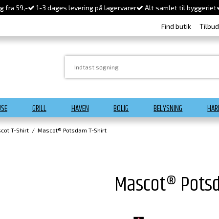
 fra 59,-
1-3 dages levering på lagervarer
Alt samlet til byggeriet
Find butik
Tilbu
USE
GRILL
HAVEN
BOLIG
BELYSNING
HAR
cot T-Shirt
/
Mascot® Potsdam T-Shirt
Mascot® Potsd