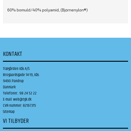
60% bomuld/40% polyamid, (Bjørnenylon®)
KONTAKT
Trægården Kås A/S
Brogaardsgade 14-19, Kås
9490 Pandrup
Danmark
Telefonnr.
:
98 24 52 22
E-mail
:
web@tgk.dk
CVR-nummer
:
82167315
Sitemap
VI TILBYDER