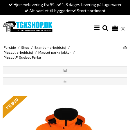
Hjemmelevering fra 59,-
1-3 dages levering på lagervarer
Alt samlet til byggeriet
Stort sortiment
(0)
Forside
/
Shop
/
Brands - arbejdstøj
/
Mascot arbejdstøj
/
Mascot parka jakker
/
Mascot® Quebec Parka
TILBUD