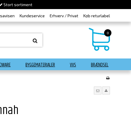
Stort sortiment
dsavisen
Kundeservice
Erhverv / Privat
Køb returlabel
0
DWARE
BYGGEMATERIALER
VVS
BRÆNDSEL
nnah