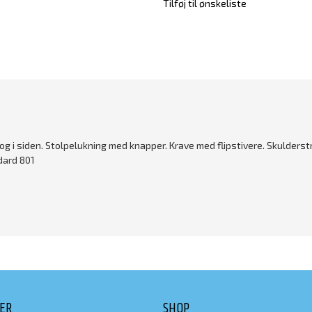
Tilføj til ønskeliste
i siden. Stolpelukning med knapper. Krave med flipstivere. Skulderst
dard 801
DER
SHOP