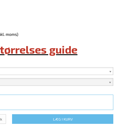
nkl. moms)
størrelses guide
tk
LÆG I KURV