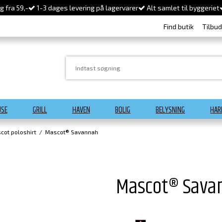
 fra 59,-
1-3 dages levering på lagervarer
Alt samlet til byggeriet
Find butik
Tilbu
USE
GRILL
HAVEN
BOLIG
BELYSNING
HAR
cot poloshirt
/
Mascot® Savannah
Mascot® Sava