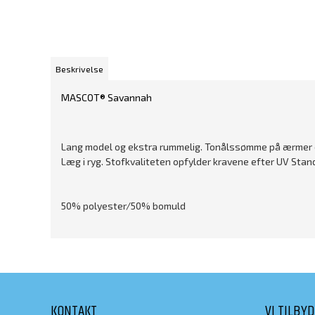
Beskrivelse
MASCOT® Savannah
Lang model og ekstra rummelig. Tonålssømme på ærmer og 
Læg i ryg. Stofkvaliteten opfylder kravene efter UV Stan
50% polyester/50% bomuld
KONTAKT
VI TILBY