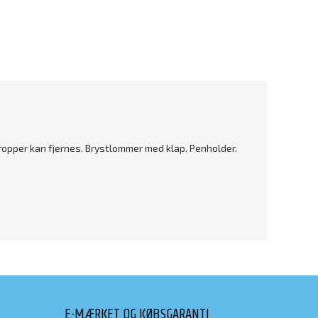
ropper kan fjernes. Brystlommer med klap. Penholder.
E-MÆRKET OG KØBSGARANTI