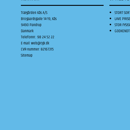
Trægården Kås A/S
STORT SOR
Brogaardsgade 14-19, Kås
LAVE PRIS
9490 Pandrup
STOR FYSIS
Danmark
GODKENDT 
Telefonnr.
:
98 24 52 22
E-mail
:
web@tgk.dk
CVR-nummer
:
82167315
Sitemap