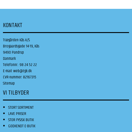
KONTAKT
Trægården Kås A/S
Brogaardsgade 14-19, Kås
9490 Pandrup
Danmark
Telefonnr.
:
98 24 52 22
E-mail
:
web@tgk.dk
CVR-nummer
:
82167315
Sitemap
VI TILBYDER
STORT SORTIMENT
LAVE PRISER
STOR FYSISK BUTIK
GODKENDT E-BUTIK