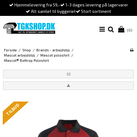
Hjemmelevering fra 59,-
1-3 dages levering på lagervarer
Alt samlet til byggeriet
Stort sortiment
(0)
Forside
/
Shop
/
Brands - arbejdstøj
/
Mascot arbejdstøj
/
Mascot poloshirt
/
Mascot® Bottrop Poloshirt
TILBUD