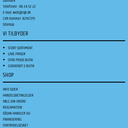
Danmark
Telefonnr.
:
98 24 52 22
E-mail
:
web@tgk.dk
CVR-nummer
:
82167315
Sitemap
VI TILBYDER
STORT SORTIMENT
LAVE PRISER
STOR FYSISK BUTIK
GODKENDT E-BUTIK
SHOP
INFO SIDER
HANDELSBETINGELSER
FØLG DIN ORDRE
REKLAMATION
SÅDAN HANDLER DU
FINANSIERING
FORTRYDELSESRET