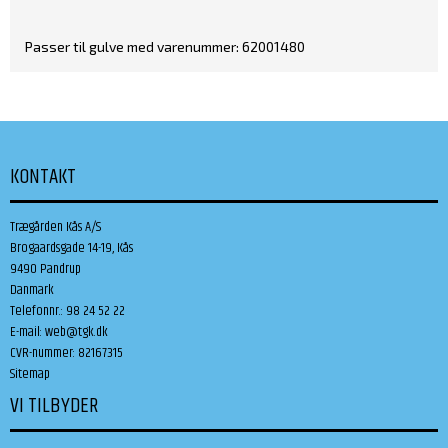
Passer til gulve med varenummer: 62001480
KONTAKT
Trægården Kås A/S
Brogaardsgade 14-19, Kås
9490 Pandrup
Danmark
Telefonnr.
:
98 24 52 22
E-mail
:
web@tgk.dk
CVR-nummer
:
82167315
Sitemap
VI TILBYDER