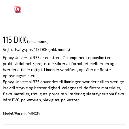
115 DKK
(inkl. moms)
Vejl. udsalgspris 115 DKK
(inkl. moms)
Epoxy Universal 335 er en stærk 2-komponent epoxylim i en
praktisk dobbeltsprøjte, der sikrer at forholdet mellem lim og
hærder altid er rigtigt. Limen er vandfast, og tåler de fleste
opløsningsmidler.
Epoxy Universal 335 anvendes til limninger hvor der stilles særlige
krav til styrke og bestandighed. Velegnet til de fleste materialer,
f.eks. metaller, træ, glas, porcelæn, læder og plasttyper som f.eks.:
hård PVC, polystyren, plexiglas, polyester.
Model/Varenr.:
1480214