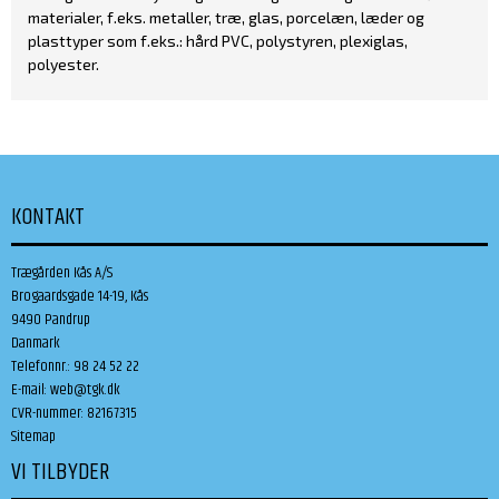
materialer, f.eks. metaller, træ, glas, porcelæn, læder og
plasttyper som f.eks.: hård PVC, polystyren, plexiglas,
polyester.
KONTAKT
Trægården Kås A/S
Brogaardsgade 14-19, Kås
9490 Pandrup
Danmark
Telefonnr.
:
98 24 52 22
E-mail
:
web@tgk.dk
CVR-nummer
:
82167315
Sitemap
VI TILBYDER