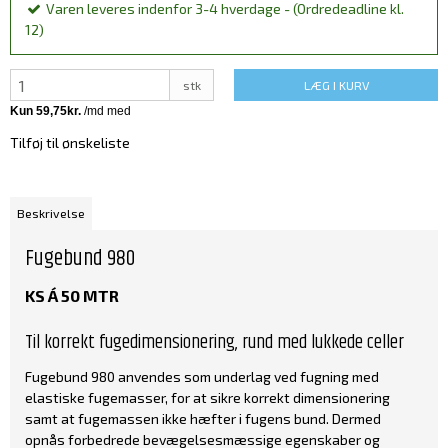
Varen leveres indenfor 3-4 hverdage - (Ordredeadline kl.
12)
stk
LÆG I KURV
Tilføj til ønskeliste
Beskrivelse
Fugebund 980
KS Á 50 MTR
Til korrekt fugedimensionering, rund med lukkede celler
Fugebund 980 anvendes som underlag ved fugning med
elastiske fugemasser, for at sikre korrekt dimensionering
samt at fugemassen ikke hæfter i fugens bund. Dermed
opnås forbedrede bevægelsesmæssige egenskaber og