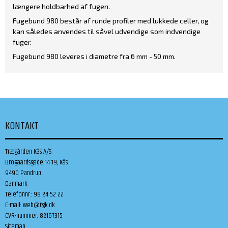
længere holdbarhed af fugen.
Fugebund 980 består af runde profiler med lukkede celler, og
kan således anvendes til såvel udvendige som indvendige
fuger.
Fugebund 980 leveres i diametre fra 6 mm - 50 mm.
KONTAKT
Trægården Kås A/S
Brogaardsgade 14-19, Kås
9490 Pandrup
Danmark
Telefonnr.
:
98 24 52 22
E-mail
:
web@tgk.dk
CVR-nummer
:
82167315
Sitemap