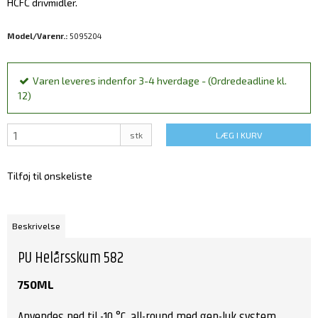
HCFC drivmidler.
Model/Varenr.:
5095204
Varen leveres indenfor 3-4 hverdage - (Ordredeadline kl.
12)
stk
LÆG I KURV
Tilføj til ønskeliste
Beskrivelse
PU Helårsskum 582
750ML
Anvendes ned til -10 °C, all-round med gen-luk system