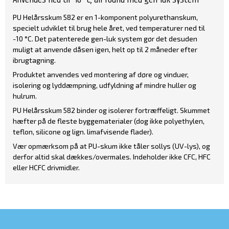
PU Helårsskum 582 er en 1-komponent polyurethanskum,
specielt udviklet til brug hele året, ved temperaturer ned til
-10 °C. Det patenterede gen-luk system gør det desuden
muligt at anvende dåsen igen, helt op til 2 måneder efter
ibrugtagning.
Produktet anvendes ved montering af døre og vinduer,
isolering og lyddæmpning, udfyldning af mindre huller og
hulrum.
PU Helårsskum 582 binder og isolerer fortræffeligt. Skummet
hæfter på de fleste byggematerialer (dog ikke polyethylen,
teflon, silicone og lign. limafvisende flader).
Vær opmærksom på at PU-skum ikke tåler sollys (UV-lys), og
derfor altid skal dækkes/overmales. Indeholder ikke CFC, HFC
eller HCFC drivmidler.