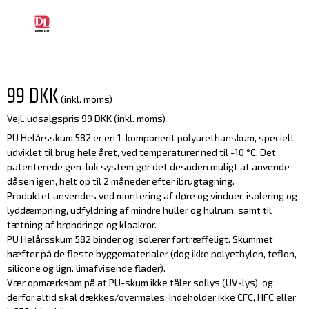
99 DKK
(inkl. moms)
Vejl. udsalgspris 99 DKK
(inkl. moms)
PU Helårsskum 582 er en 1-komponent polyurethanskum, specielt
udviklet til brug hele året, ved temperaturer ned til -10 °C. Det
patenterede gen-luk system gør det desuden muligt at anvende
dåsen igen, helt op til 2 måneder efter ibrugtagning.
Produktet anvendes ved montering af døre og vinduer, isolering og
lyddæmpning, udfyldning af mindre huller og hulrum, samt til
tætning af brøndringe og kloakrør.
PU Helårsskum 582 binder og isolerer fortræffeligt. Skummet
hæfter på de fleste byggematerialer (dog ikke polyethylen, teflon,
silicone og lign. limafvisende flader).
Vær opmærksom på at PU-skum ikke tåler sollys (UV-lys), og
derfor altid skal dækkes/overmales. Indeholder ikke CFC, HFC eller