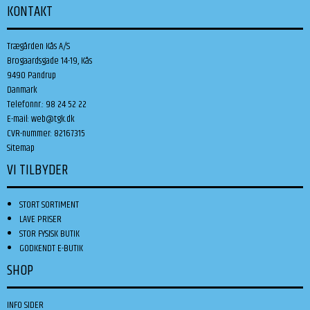
KONTAKT
Trægården Kås A/S
Brogaardsgade 14-19, Kås
9490 Pandrup
Danmark
Telefonnr.
:
98 24 52 22
E-mail
:
web@tgk.dk
CVR-nummer
:
82167315
Sitemap
VI TILBYDER
STORT SORTIMENT
LAVE PRISER
STOR FYSISK BUTIK
GODKENDT E-BUTIK
SHOP
INFO SIDER