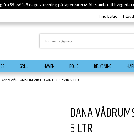
 fra 59,-
1-3 dages levering på lagervarer
Alt samlet til byggeriet
Find butik
Tilbu
USE
GRILL
HAVEN
BOLIG
BELYSNING
HAR
DANA VÅDRUMSLIM 216 FIRKANTET SPAND 5 LTR
DANA VÅDRUMS
5 LTR