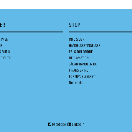
DER
SHOP
TIMENT
INFO SIDER
ER
HANDELSBETINGELSER
K BUTIK
FØLG DIN ORDRE
E-BUTIK
REKLAMATION
SÅDAN HANDLER DU
FINANSIERING
FORTRYDELSESRET
Din konto
Facebook
Linkedin