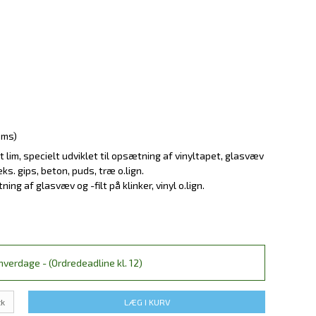
oms)
lim, specielt udviklet til opsætning af vinyltapet, glasvæv
eks. gips, beton, puds, træ o.lign.
ng af glasvæv og -filt på klinker, vinyl o.lign.
verdage - (Ordredeadline kl. 12)
tk
LÆG I KURV