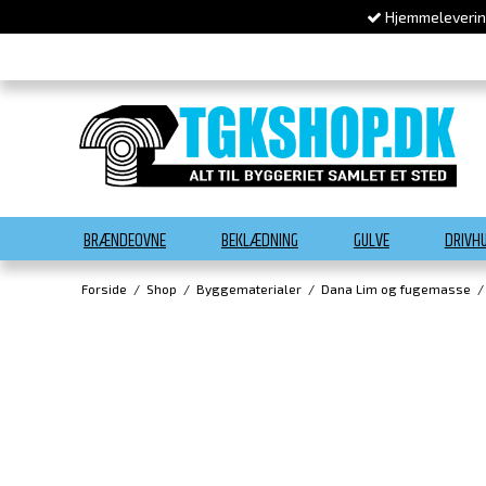
Hjemmelevering
BRÆNDEOVNE
BEKLÆDNING
GULVE
DRIVH
Forside
/
Shop
/
Byggematerialer
/
Dana Lim og fugemasse
/