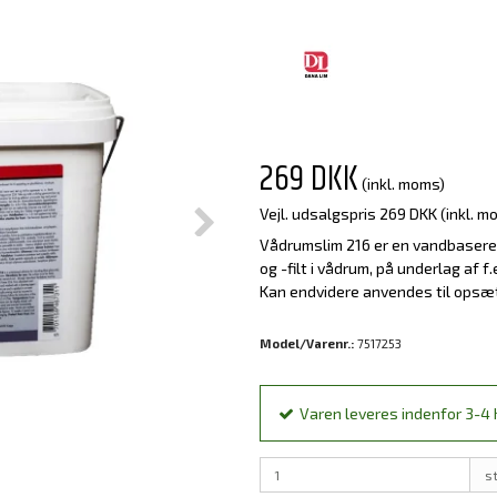
269 DKK
(inkl. moms)
Vejl. udsalgspris 269 DKK
(inkl. m
Vådrumslim 216 er en vandbaseret 
og -filt i vådrum, på underlag af f.
Kan endvidere anvendes til opsætni
Model/Varenr.:
7517253
Varen leveres indenfor 3-4 h
s