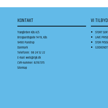
KONTAKT
VI TILBY
Trægården Kås A/S
STORT SOR
Brogaardsgade 14-19, Kås
LAVE PRIS
9490 Pandrup
STOR FYSIS
Danmark
GODKENDT 
Telefonnr.
:
98 24 52 22
E-mail
:
web@tgk.dk
CVR-nummer
:
82167315
Sitemap