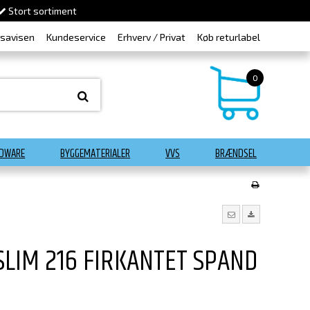
Stort sortiment
dsavisen
Kundeservice
Erhverv / Privat
Køb returlabel
0
DWARE
BYGGEMATERIALER
VVS
BRÆNDSEL
LIM 216 FIRKANTET SPAND