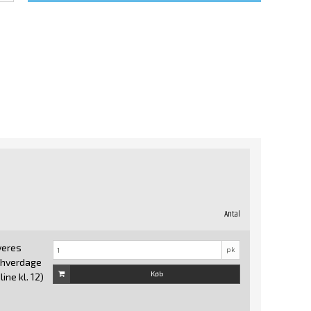
Antal
veres
pk
7 hverdage
Køb
ine kl. 12)