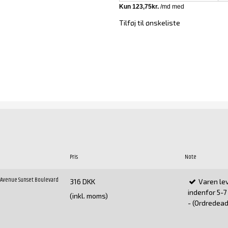
Tilføj til ønskeliste
Pris
Note
d Avenue Sunset Boulevard
316 DKK
Varen le
indenfor 5-
(inkl. moms)
- (Ordredeadl