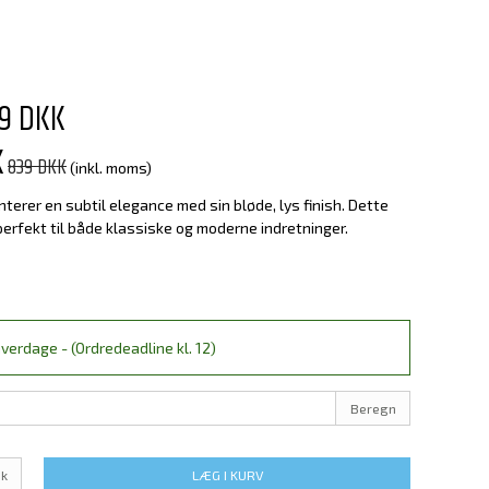
9 DKK
K
839 DKK
(inkl. moms)
nterer en subtil elegance med sin bløde, lys finish. Dette
erfekt til både klassiske og moderne indretninger.
verdage - (Ordredeadline kl. 12)
Beregn
k
LÆG I KURV