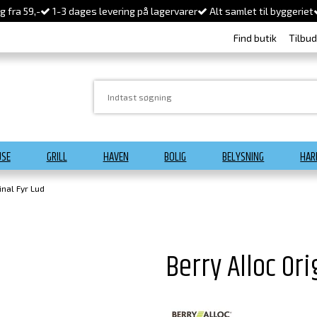
 fra 59,-
1-3 dages levering på lagervarer
Alt samlet til byggeriet
Find butik
Tilbu
USE
GRILL
HAVEN
BOLIG
BELYSNING
HAR
inal Fyr Lud
Berry Alloc Ori