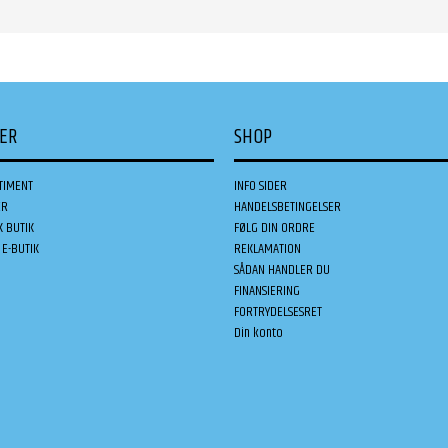
DER
SHOP
TIMENT
INFO SIDER
ER
HANDELSBETINGELSER
K BUTIK
FØLG DIN ORDRE
E-BUTIK
REKLAMATION
SÅDAN HANDLER DU
FINANSIERING
FORTRYDELSESRET
Din konto