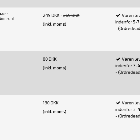
e Grand
249 DKK
-
269 DKK
Varen le
 Boulevard
indenfor 5-
(inkl. moms)
- (Ordredeadl
n
80 DKK
Varen le
indenfor 3-
(inkl. moms)
- (Ordredeadl
130 DKK
Varen le
indenfor 3-
(inkl. moms)
- (Ordredeadl