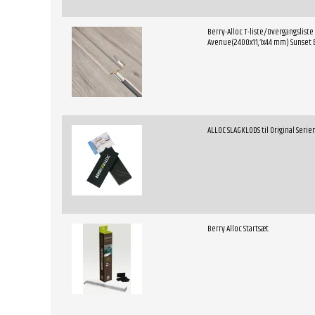
Berry-Alloc T-liste/Overgangslist
Avenue(2400x11,1x44 mm) Sunset
ALLOC SLAGKLODS til Original Serie
Berry Alloc Startsæt