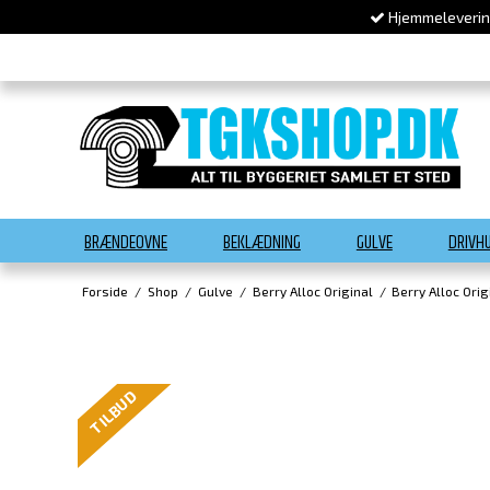
Hjemmelevering
BRÆNDEOVNE
BEKLÆDNING
GULVE
DRIVH
Forside
/
Shop
/
Gulve
/
Berry Alloc Original
/
Berry Alloc Orig
TILBUD