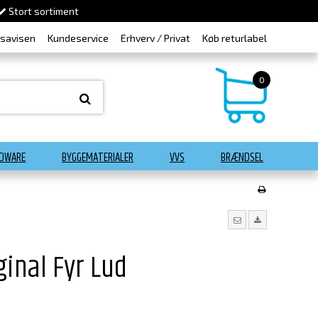
Stort sortiment
dsavisen
Kundeservice
Erhverv / Privat
Køb returlabel
0
DWARE
BYGGEMATERIALER
VVS
BRÆNDSEL
ginal Fyr Lud