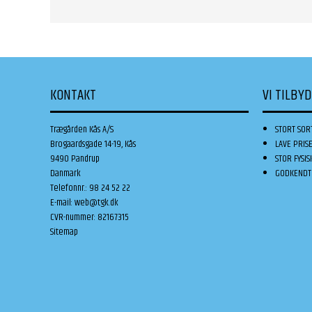
KONTAKT
VI TILBY
Trægården Kås A/S
STORT SOR
Brogaardsgade 14-19, Kås
LAVE PRIS
9490 Pandrup
STOR FYSIS
Danmark
GODKENDT 
Telefonnr.
:
98 24 52 22
E-mail
:
web@tgk.dk
CVR-nummer
:
82167315
Sitemap