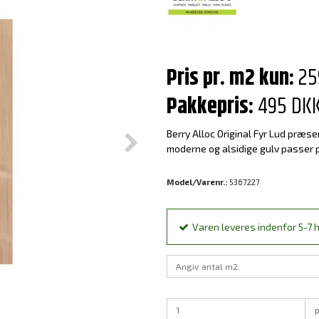
Pris pr. m2 kun:
25
Pakkepris:
495 DK
Berry Alloc Original Fyr Lud præse
moderne og alsidige gulv passer p
Model/Varenr.:
5367227
Varen leveres indenfor 5-7 h
p