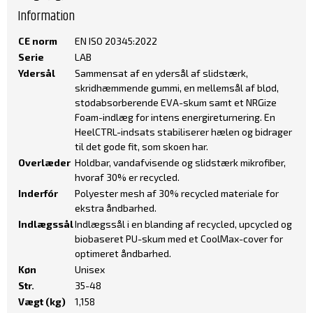
Information
CE norm
EN ISO 20345:2022
Serie
LAB
Ydersål
Sammensat af en ydersål af slidstærk,
skridhæmmende gummi, en mellemsål af blød,
stødabsorberende EVA-skum samt et NRGize
Foam-indlæg for intens energireturnering. En
HeelCTRL-indsats stabiliserer hælen og bidrager
til det gode fit, som skoen har.
Overlæder
Holdbar, vandafvisende og slidstærk mikrofiber,
hvoraf 30% er recycled.
Inderfór
Polyester mesh af 30% recycled materiale for
ekstra åndbarhed.
Indlægssål
Indlægssål i en blanding af recycled, upcycled og
biobaseret PU-skum med et CoolMax-cover for
optimeret åndbarhed.
Køn
Unisex
Str.
35-48
Vægt (kg)
1,158