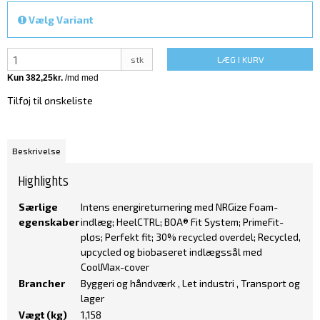
Vælg Variant
stk
LÆG I KURV
Tilføj til ønskeliste
Beskrivelse
Highlights
Særlige
Intens energireturnering med NRGize Foam-
egenskaber
indlæg; HeelCTRL; BOA® Fit System; PrimeFit-
pløs; Perfekt fit; 30% recycled overdel; Recycled,
upcycled og biobaseret indlægssål med
CoolMax-cover
Brancher
Byggeri og håndværk , Let industri , Transport og
lager
Vægt (kg)
1,158