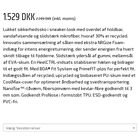
1.529 DKK
2.249 DKK
(inkl. moms)
Lukket sikkerhedssko i sneaker-look med overdel af holdbar,
vandafvisende og slidstærk mikrofiber, hvoraf 30% er recycled.
Innovativ sammensætning af sålen med ekstra NRGize Foam-
indlæg for intens energireturnering, der sender energien fra hvert
skridt tilbage til fødderne. Slidstærk ydersål af gummi, mellemsål
af EVA-skum. En HeelCTRL-indsats stabiliserer hælen og bidrager
til et godt fit. Med BOA® Fit System og PrimeFIT-pløs for perfekt fit.
Indlægssålen af recycled, upcycled og biobaseret PU-skum med et
CoolMax-cover for optimeret åndbarhed og svedtransportering.
NanoToe™-tåværn, fibersømværn med kevlar-fibre godkendt til 3
mm søm. Godkendt ProNose i formstøbt TPU. ESD-godkendt og
PVC-fri.
Vælg Skostørrelser