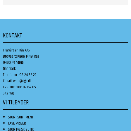
KONTAKT
Trægården Kås A/S
Brogaardsgade 14-19, Kås
9490 Pandrup
Danmark
Telefonnr.
:
98 24 52 22
E-mail
:
web@tgk.dk
CVR-nummer
:
82167315
Sitemap
VI TILBYDER
STORT SORTIMENT
LAVE PRISER
STOR FYSISK BUTIK