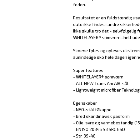
foden.
Resultatet er en fuldstændig usa
dato ikke findes i andre sikkerh
ikke skulle tro det - selvfølgelig 
WHITELAYER® sømværn...helt uden 
Skoene føles og opleves ekstremt 
almindelige sko hele dagen igennem.
Super features
- WHITELAYER® sømværn
- ALL NEW Trans Am AIR-sål
- Lightweight microfiber Teknolog
Egenskaber
- NEO-stål tåkappe
- Bred skandinavisk pasform
- Olie, syre og varmebestandig (1
- EN ISO 20345 S3 SRC ESD
- Str. 39-48