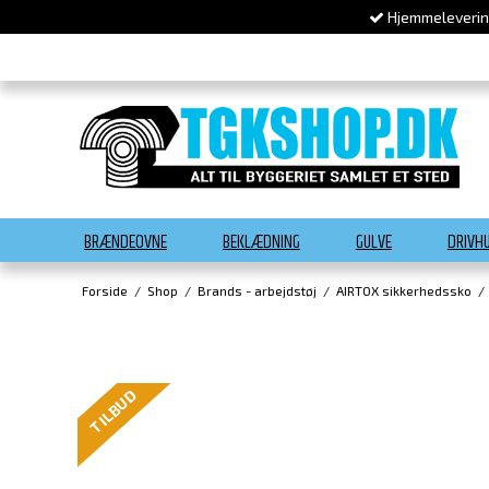
Hjemmelevering
BRÆNDEOVNE
BEKLÆDNING
GULVE
DRIVH
Forside
/
Shop
/
Brands - arbejdstøj
/
AIRTOX sikkerhedssko
/
TILBUD