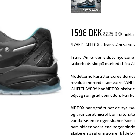
1.598 DKK
2.225 DKK
(inkl.
NYHED, AIRTOX - Trans-Am series
Trans-Am er den sidste nye serie 
sikkerhedssko på markedet fra A
Modellerne karakteriseres derud
revolutionerende sømværn; WHITE
WHITELAYER® har AIRTOX skabt en
bøjelig i en grad som ellers kun 
AIRTOX har også tunet de nye mode
og avanceret microfiber material
vandafvisende egenskaber. Som e
som sidder bedre end nogensinde 
skabe en pasform som er både bre