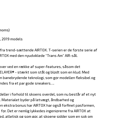
 moms)
, 2019 models
fra trend-sættende AIRTOX. T-serien er de første serie af
IRTOX med den nyudviklede “Trans Am” AIR-sål.
over ved en række af super-features, såsom det
LAYER® - stærkt som stål og blødt som en klud. Med
 banebrydende teknologi, som gør modellen fleksibel og
kendes fra et par gode sneakers….
ller i forhold til skoens overdel, som nu består af et nyt
e. Materialet byder på letvægt, åndbarhed og
n ekstra bonus har AIRTOX har også forfinet pasformen,
før. Det er nemlig lykkedes ingeniørerne fra AIRTOX at
d, atletisk og som gør, at skoene sidder som en sok om