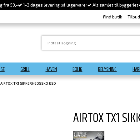
 fra 59,-
1-3 dages levering på lagervarer
Alt samlet til byggeriet
Find butik
Tilbu
USE
GRILL
HAVEN
BOLIG
BELYSNING
HAR
AIRTOX TX1 SIKKERHEDSSKO ESD
AIRTOX TX1 SI