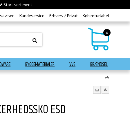
Stort sortiment
dsavisen
Kundeservice
Erhverv / Privat
Køb returlabel
0
DWARE
BYGGEMATERIALER
VVS
BRÆNDSEL
KKERHEDSSKO ESD