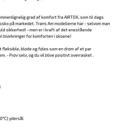
mmenlignelig grad af komfort fra AIRTOX, som til dags
edssko på markedet. Trans Am modellerne har - selvom man
fuld sikkerhed! - men er i kraft af det enestående
bivirkninger for komforten i skoene!
fleksible, bløde og føles som en drøm af et par
 - Prøv selv, og du vil blive positivt overrasket .
i
50°C) ydersål