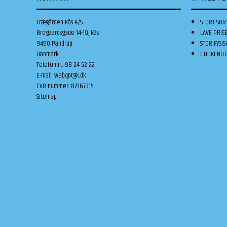
Trægården Kås A/S
STORT SOR
Brogaardsgade 14-19, Kås
LAVE PRIS
9490 Pandrup
STOR FYSIS
Danmark
GODKENDT 
Telefonnr.
:
98 24 52 22
E-mail
:
web@tgk.dk
CVR-nummer
:
82167315
Sitemap