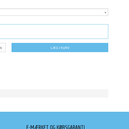
tk
LÆG I KURV
E-MÆRKET OG KØBSGARANTI