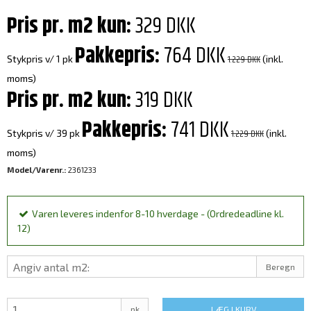
Pris pr. m2 kun:
329 DKK
Pakkepris:
764 DKK
1.229 DKK
Stykpris v/ 1 pk
(inkl.
moms)
Pris pr. m2 kun:
319 DKK
Pakkepris:
741 DKK
1.229 DKK
Stykpris v/ 39 pk
(inkl.
moms)
Model/Varenr.:
2361233
Varen leveres indenfor 8-10 hverdage - (Ordredeadline kl.
12)
Beregn
pk
LÆG I KURV