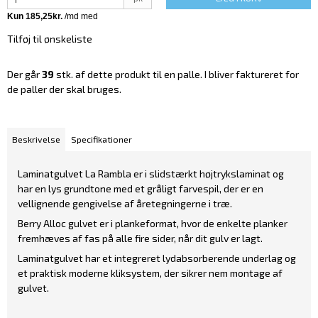
Tilføj til ønskeliste
Der går
39
stk. af dette produkt til en palle. I bliver faktureret for
de paller der skal bruges.
Beskrivelse
Specifikationer
Laminatgulvet La Rambla er i slidstærkt højtrykslaminat og
har en lys grundtone med et gråligt farvespil, der er en
vellignende gengivelse af åretegningerne i træ.
Berry Alloc gulvet er i plankeformat, hvor de enkelte planker
fremhæves af fas på alle fire sider, når dit gulv er lagt.
Laminatgulvet har et integreret lydabsorberende underlag og
et praktisk moderne kliksystem, der sikrer nem montage af
gulvet.