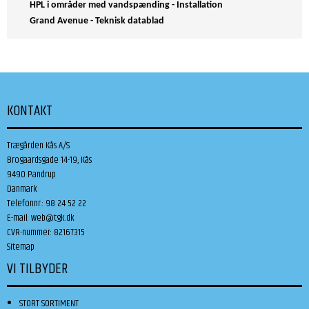
HPL i områder med vandspænding - Installation
Grand Avenue - Teknisk datablad
KONTAKT
Trægården Kås A/S
Brogaardsgade 14-19, Kås
9490 Pandrup
Danmark
Telefonnr.
:
98 24 52 22
E-mail
:
web@tgk.dk
CVR-nummer
:
82167315
Sitemap
VI TILBYDER
STORT SORTIMENT