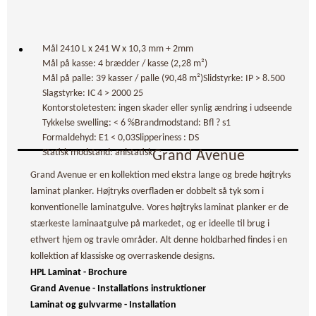
Mål 2410 L x 241 W x 10,3 mm + 2mm
Mål på kasse: 4 brædder / kasse (2,28 m²)
Mål på palle: 39 kasser / palle (90,48 m²)
Slidstyrke: IP > 8.500
Slagstyrke: IC 4 > 2000 25
Kontorstoletesten: ingen skader eller synlig ændring i udseende
Tykkelse swelling: < 6 %
Brandmodstand: Bfl ? s1
Formaldehyd: E1 < 0,03
Slipperiness : DS
Statisk modstand: anistatisk
Grand Avenue
Grand Avenue er en kollektion med ekstra lange og brede højtryks
laminat planker. Højtryks overfladen er dobbelt så tyk som i
konventionelle laminatgulve. Vores højtryks laminat planker er de
stærkeste laminaatgulve på markedet, og er ideelle til brug i
ethvert hjem og travle områder. Alt denne holdbarhed findes i en
kollektion af klassiske og overraskende designs.
HPL Laminat - Brochure
Grand Avenue - Installations instruktioner
Laminat og gulvvarme - Installation