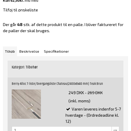
Tilføj til ønskeliste
Der går
48
stk. af dette produkt til en palle. I bliver faktureret for
de paller der skal bruges.
Tilkøb
Beskrivelse
Specifikationer
Kategori:
Tilbehør
Berry-Alloc T-liste/Overgangsliste Chateau(2400x8x40 mm) Teak Brun
249 DKK
-
269 DKK
(inkl. moms)
Varen leveres indenfor 5-7
hverdage - (Ordredeadline kl.
12)
pk