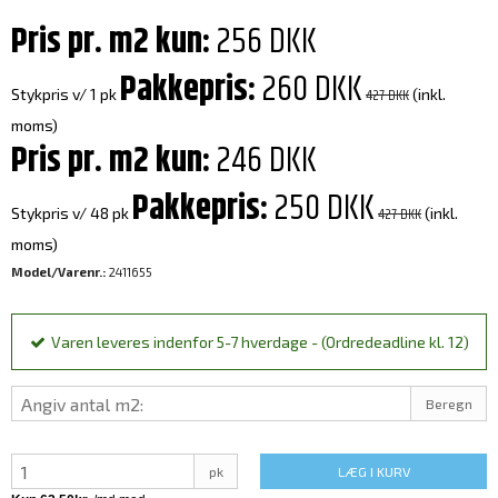
Pris pr. m2 kun:
256 DKK
Pakkepris:
260 DKK
427 DKK
Stykpris v/ 1 pk
(inkl.
moms)
Pris pr. m2 kun:
246 DKK
Pakkepris:
250 DKK
427 DKK
Stykpris v/ 48 pk
(inkl.
moms)
Model/Varenr.:
2411655
Varen leveres indenfor 5-7 hverdage - (Ordredeadline kl. 12)
Beregn
pk
LÆG I KURV