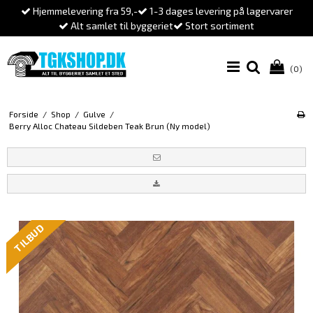
Hjemmelevering fra 59,-
1-3 dages levering på lagervarer
Alt samlet til byggeriet
Stort sortiment
(0)
Forside
/
Shop
/
Gulve
/
Berry Alloc Chateau Sildeben Teak Brun (Ny model)
TILBUD