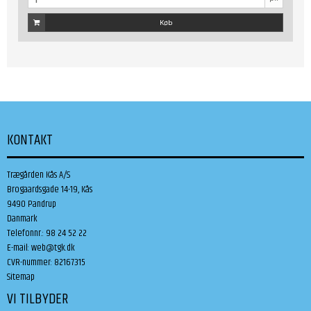
Køb
KONTAKT
Trægården Kås A/S
Brogaardsgade 14-19, Kås
9490 Pandrup
Danmark
Telefonnr.
:
98 24 52 22
E-mail
:
web@tgk.dk
CVR-nummer
:
82167315
Sitemap
VI TILBYDER