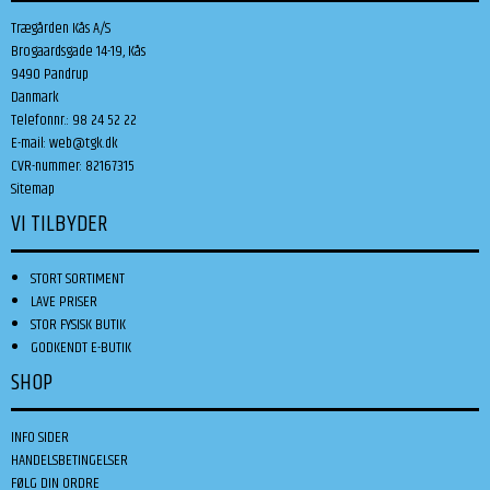
Trægården Kås A/S
Brogaardsgade 14-19, Kås
9490 Pandrup
Danmark
Telefonnr.
:
98 24 52 22
E-mail
:
web@tgk.dk
CVR-nummer
:
82167315
Sitemap
VI TILBYDER
STORT SORTIMENT
LAVE PRISER
STOR FYSISK BUTIK
GODKENDT E-BUTIK
SHOP
INFO SIDER
HANDELSBETINGELSER
FØLG DIN ORDRE