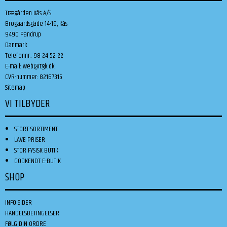
Trægården Kås A/S
Brogaardsgade 14-19, Kås
9490 Pandrup
Danmark
Telefonnr.
:
98 24 52 22
E-mail
:
web@tgk.dk
CVR-nummer
:
82167315
Sitemap
VI TILBYDER
STORT SORTIMENT
LAVE PRISER
STOR FYSISK BUTIK
GODKENDT E-BUTIK
SHOP
INFO SIDER
HANDELSBETINGELSER
FØLG DIN ORDRE