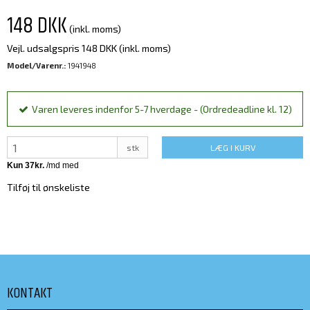
148 DKK
(inkl. moms)
Vejl. udsalgspris 148 DKK
(inkl. moms)
Model/Varenr.:
1941948
Varen leveres indenfor 5-7 hverdage - (Ordredeadline kl. 12)
stk
LÆG I KURV
Tilføj til ønskeliste
KONTAKT