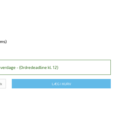
oms)
verdage - (Ordredeadline kl. 12)
tk
LÆG I KURV