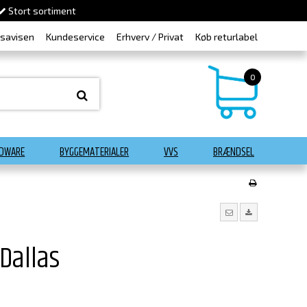
Stort sortiment
dsavisen
Kundeservice
Erhverv / Privat
Køb returlabel
0
DWARE
BYGGEMATERIALER
VVS
BRÆNDSEL
 Dallas