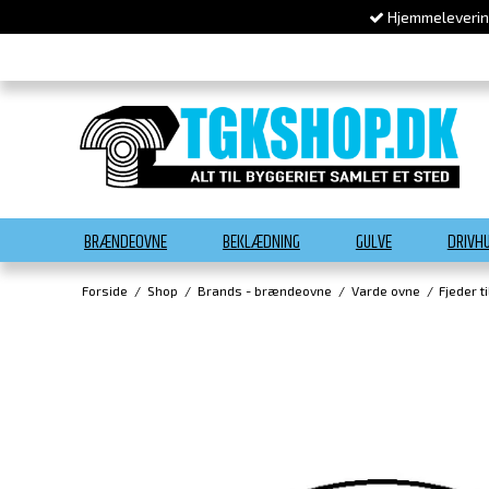
Hjemmelevering
BRÆNDEOVNE
BEKLÆDNING
GULVE
DRIVH
Forside
/
Shop
/
Brands - brændeovne
/
Varde ovne
/
Fjeder t