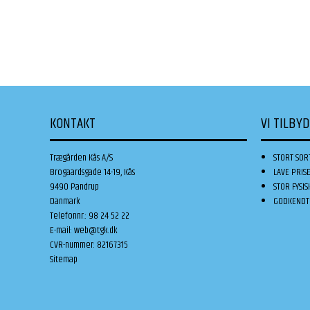
KONTAKT
VI TILBY
Trægården Kås A/S
STORT SOR
Brogaardsgade 14-19, Kås
LAVE PRIS
9490 Pandrup
STOR FYSIS
Danmark
GODKENDT 
Telefonnr.
:
98 24 52 22
E-mail
:
web@tgk.dk
CVR-nummer
:
82167315
Sitemap