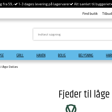
 fra 59,-
1-3 dages levering på lagervarer
Alt samlet til byggeriet
Find butik
Tilbu
USE
GRILL
HAVEN
BOLIG
BELYSNING
HAR
il låge Dallas
Fjeder til låge