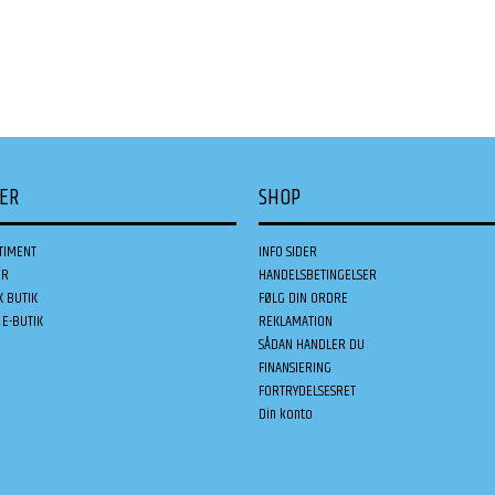
DER
SHOP
TIMENT
INFO SIDER
ER
HANDELSBETINGELSER
K BUTIK
FØLG DIN ORDRE
E-BUTIK
REKLAMATION
SÅDAN HANDLER DU
FINANSIERING
FORTRYDELSESRET
Din konto