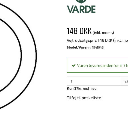
148 DKK
(inkl. moms)
Vejl. udsalgspris 148 DKK
(inkl. m
Model/Varenr.:
1941948
Varen leveres indenfor 5-7 h
s
Tilføj til ønskeliste