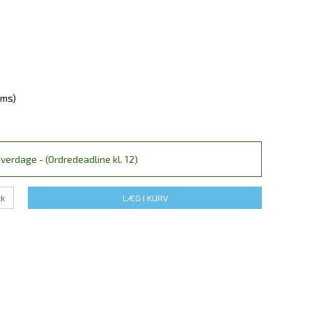
oms)
verdage - (Ordredeadline kl. 12)
tk
LÆG I KURV