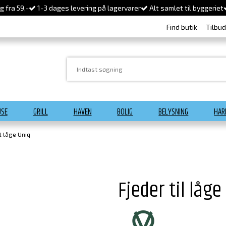
 fra 59,-
1-3 dages levering på lagervarer
Alt samlet til byggeriet
Find butik
Tilbu
USE
GRILL
HAVEN
BOLIG
BELYSNING
HAR
il låge Uniq
Fjeder til låge