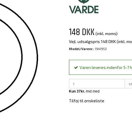
148 DKK
(inkl. moms)
Vejl. udsalgspris 148 DKK
(inkl. m
Model/Varenr.:
1941953
Varen leveres indenfor 5-7 h
s
Tilføj til ønskeliste