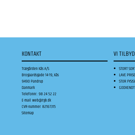
KONTAKT
VI TILBY
Trægården Kås A/S
STORT SOR
Brogaardsgade 14-19, Kås
LAVE PRIS
9490 Pandrup
STOR FYSIS
Danmark
GODKENDT 
Telefonnr.
:
98 24 52 22
E-mail
:
web@tgk.dk
CVR-nummer
:
82167315
Sitemap