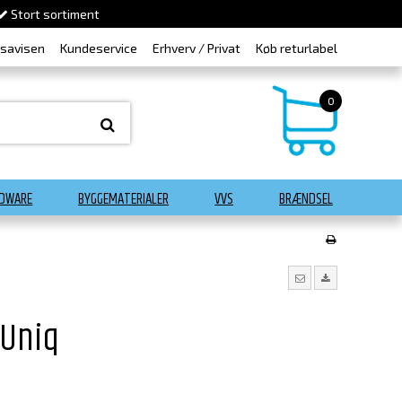
Stort sortiment
dsavisen
Kundeservice
Erhverv / Privat
Køb returlabel
0
DWARE
BYGGEMATERIALER
VVS
BRÆNDSEL
 Uniq