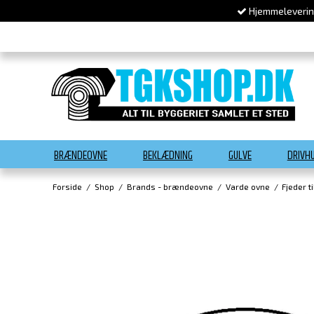
Hjemmelevering
BRÆNDEOVNE
BEKLÆDNING
GULVE
DRIVH
Forside
/
Shop
/
Brands - brændeovne
/
Varde ovne
/
Fjeder t