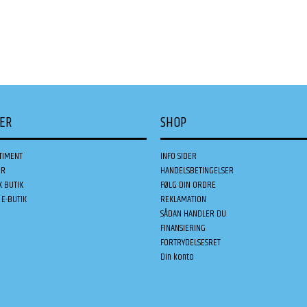
DER
SHOP
TIMENT
INFO SIDER
ER
HANDELSBETINGELSER
K BUTIK
FØLG DIN ORDRE
E-BUTIK
REKLAMATION
SÅDAN HANDLER DU
FINANSIERING
FORTRYDELSESRET
Din konto