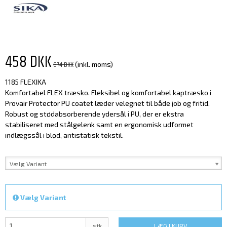
458 DKK
674 DKK
(inkl. moms)
1185 FLEXIKA
Komfortabel FLEX træsko. Fleksibel og komfortabel kaptræsko i
Provair Protector PU coatet læder velegnet til både job og fritid.
Robust og stødabsorberende ydersål i PU, der er ekstra
stabiliseret med stålgelenk samt en ergonomisk udformet
indlægssål i blød, antistatisk tekstil.
Vælg Variant
Vælg Variant
stk
LÆG I KURV