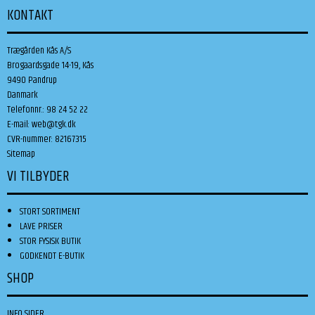
KONTAKT
Trægården Kås A/S
Brogaardsgade 14-19, Kås
9490 Pandrup
Danmark
Telefonnr.
:
98 24 52 22
E-mail
:
web@tgk.dk
CVR-nummer
:
82167315
Sitemap
VI TILBYDER
STORT SORTIMENT
LAVE PRISER
STOR FYSISK BUTIK
GODKENDT E-BUTIK
SHOP
INFO SIDER