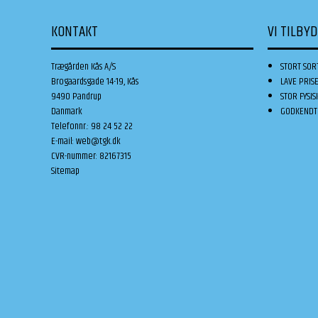
KONTAKT
VI TILBY
Trægården Kås A/S
STORT SOR
Brogaardsgade 14-19, Kås
LAVE PRIS
9490 Pandrup
STOR FYSIS
Danmark
GODKENDT 
Telefonnr.
:
98 24 52 22
E-mail
:
web@tgk.dk
CVR-nummer
:
82167315
Sitemap