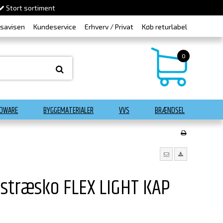
Stort sortiment
dsavisen
Kundeservice
Erhverv / Privat
Køb returlabel
0
DWARE
BYGGEMATERIALER
VVS
BRÆNDSEL
dstræsko FLEX LIGHT KAP
R