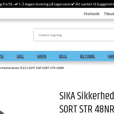
 fra 59,-
1-3 dages levering på lagervarer
Alt samlet til byggeriet
Find butik
Tilbu
USE
GRILL
HAVEN
BOLIG
BELYSNING
HAR
kerhedstræsko FLEX LIGHT KAP SORT STR 48NR
SIKA Sikkerhe
SORT STR 48N