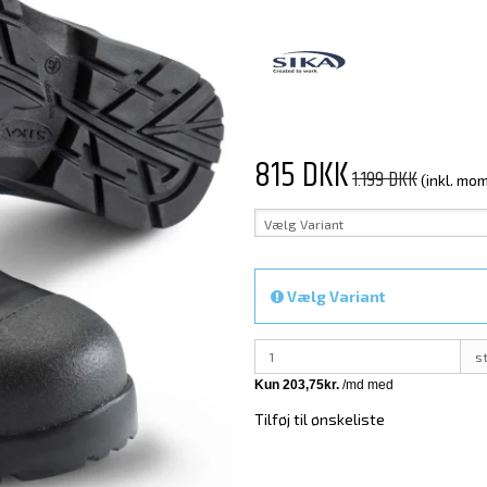
815 DKK
1.199 DKK
(inkl. mo
Vælg Variant
Vælg Variant
s
Tilføj til ønskeliste