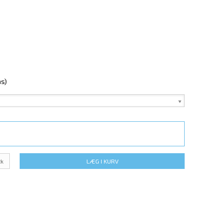
ms)
tk
LÆG I KURV