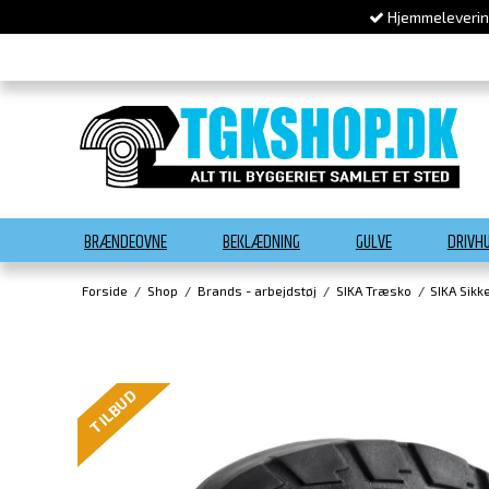
Hjemmelevering
BRÆNDEOVNE
BEKLÆDNING
GULVE
DRIVH
Forside
/
Shop
/
Brands - arbejdstøj
/
SIKA Træsko
/
SIKA Sik
TILBUD