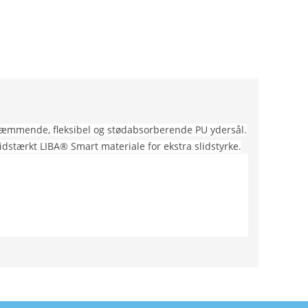
idhæmmende, fleksibel og stødabsorberende PU ydersål.
dstærkt LIBA® Smart materiale for ekstra slidstyrke.