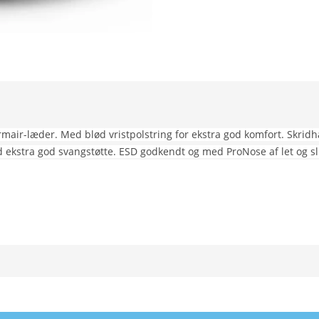
Permair-læder. Med blød vristpolstring for ekstra god komfort. Skr
 ekstra god svangstøtte. ESD godkendt og med ProNose af let og sli