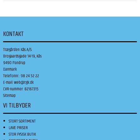
KONTAKT
Trægården Kås A/S
Brogaardsgade 14-19, Kås
9490 Pandrup
Danmark
Telefonnr.
:
98 24 52 22
E-mail
:
web@tgk.dk
CVR-nummer
:
82167315
Sitemap
VI TILBYDER
STORT SORTIMENT
LAVE PRISER
STOR FYSISK BUTIK