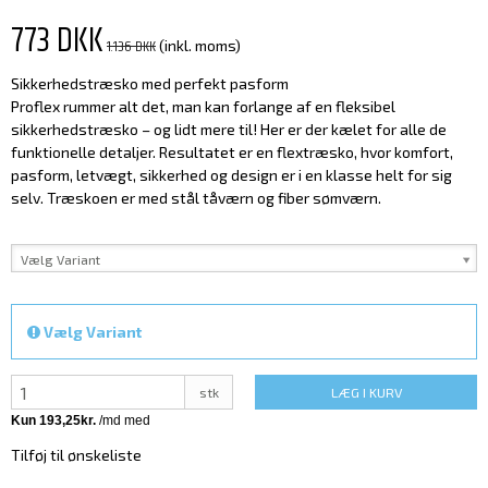
773 DKK
1.136 DKK
(inkl. moms)
Sikkerhedstræsko med perfekt pasform
Proflex rummer alt det, man kan forlange af en fleksibel
sikkerhedstræsko – og lidt mere til! Her er der kælet for alle de
funktionelle detaljer. Resultatet er en flextræsko, hvor komfort,
pasform, letvægt, sikkerhed og design er i en klasse helt for sig
selv. Træskoen er med stål tåværn og fiber sømværn.
Vælg Variant
Vælg Variant
stk
LÆG I KURV
Tilføj til ønskeliste