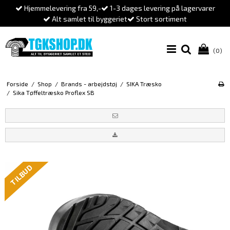
Hjemmelevering fra 59,-
1-3 dages levering på lagervarer
Alt samlet til byggeriet
Stort sortiment
(0)
Forside
/
Shop
/
Brands - arbejdstøj
/
SIKA Træsko
/
Sika Tøffeltræsko Proflex SB
TILBUD