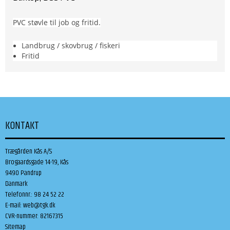
PVC støvle til job og fritid.
Landbrug / skovbrug / fiskeri
Fritid
KONTAKT
Trægården Kås A/S
Brogaardsgade 14-19, Kås
9490 Pandrup
Danmark
Telefonnr.
:
98 24 52 22
E-mail
:
web@tgk.dk
CVR-nummer
:
82167315
Sitemap