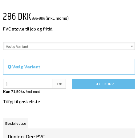
286 DKK
336 DKK
(inkl. moms)
PVC støvle til job og fritid.
Vælg Variant
Vælg Variant
stk
LÆG I KURV
Tilføj til ønskeliste
Beskrivelse
Dunlop, Dee PVC