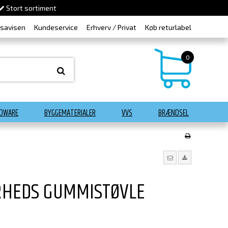
Stort sortiment
dsavisen
Kundeservice
Erhverv / Privat
Køb returlabel
0
DWARE
BYGGEMATERIALER
VVS
BRÆNDSEL
RHEDS GUMMISTØVLE