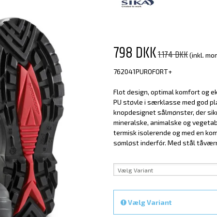
798 DKK
1.174 DKK
(inkl. mo
762041PUROFORT+
Flot design, optimal komfort og e
PU støvle i særklasse med god p
knopdesignet sålmønster, der sikr
mineralske, animalske og vegetabi
termisk isolerende og med en ko
sømløst inderfór. Med stål tåvær
Vælg Variant
Vælg Variant