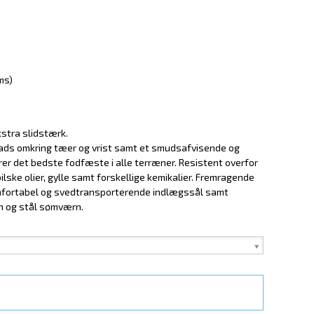
ms)
kstra slidstærk.
lads omkring tæer og vrist samt et smudsafvisende og
er det bedste fodfæste i alle terræner. Resistent overfor
lske olier, gylle samt forskellige kemikalier. Fremragende
mfortabel og svedtransporterende indlægssål samt
n og stål sømværn.