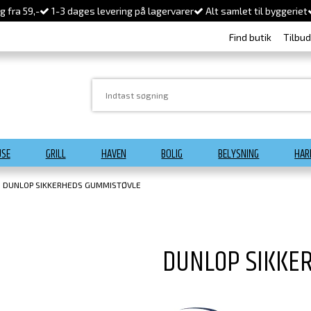
 fra 59,-
1-3 dages levering på lagervarer
Alt samlet til byggeriet
Find butik
Tilbu
USE
GRILL
HAVEN
BOLIG
BELYSNING
HAR
DUNLOP SIKKERHEDS GUMMISTØVLE
DUNLOP SIKKE