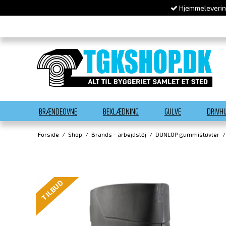
Hjemmelevering
BRÆNDEOVNE
BEKLÆDNING
GULVE
DRIVH
Forside
/
Shop
/
Brands - arbejdstøj
/
DUNLOP gummistøvler
/
TILBUD