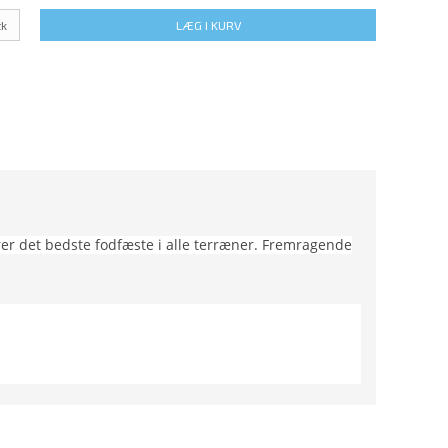
tk
LÆG I KURV
er det bedste fodfæste i alle terræner. Fremragende