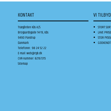
KONTAKT
VI TILBY
Trægården Kås A/S
STORT SOR
Brogaardsgade 14-19, Kås
LAVE PRIS
9490 Pandrup
STOR FYSIS
Danmark
GODKENDT 
Telefonnr.
:
98 24 52 22
E-mail
:
web@tgk.dk
CVR-nummer
:
82167315
Sitemap